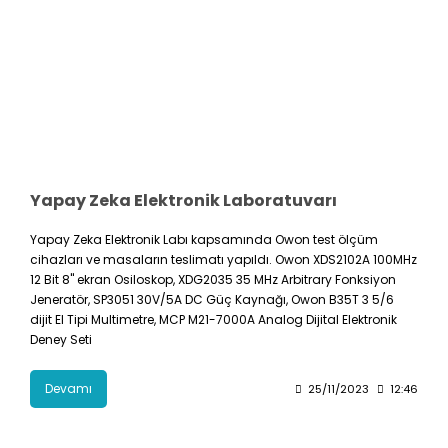
Yapay Zeka Elektronik Laboratuvarı
Yapay Zeka Elektronik Labı kapsamında Owon test ölçüm
cihazları ve masaların teslimatı yapıldı. Owon XDS2102A 100MHz
12 Bit 8" ekran Osiloskop, XDG2035 35 MHz Arbitrary Fonksiyon
Jeneratör, SP3051 30V/5A DC Güç Kaynağı, Owon B35T 3 5/6
dijit El Tipi Multimetre, MCP M21-7000A Analog Dijital Elektronik
Deney Seti
Devamı
25/11/2023
12:46