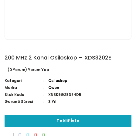
200 MHz 2 Kanal Osiloskop – XDS3202E
(0 Yorum) Yorum Yap
Kategori
Osiloskop
Marka
Owon
Stok Kodu
XNBK9G28DE4D5
Garanti Süresi
3 Yıl
Teklif İste