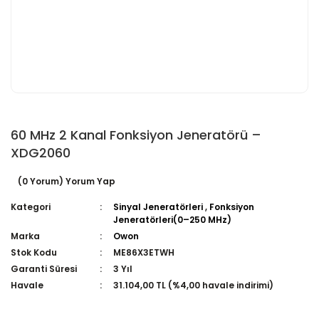
60 MHz 2 Kanal Fonksiyon Jeneratörü –
XDG2060
(0 Yorum) Yorum Yap
Kategori
Sinyal Jeneratörleri
,
Fonksiyon
Jeneratörleri(0–250 MHz)
Marka
Owon
Stok Kodu
ME86X3ETWH
Garanti Süresi
3 Yıl
Havale
31.104,00 TL (%4,00 havale indirimi)