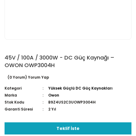
45V / 100A / 3000W - DC Güç Kaynağı –
OWON OWP3004H
(0 Yorum) Yorum Yap
Kategori
Yüksek Güçlü DC Güç Kaynakları
Marka
Owon
Stok Kodu
B9Z4US2C3UOWP3004H
Garanti Süresi
2 Yıl
Teklif İste