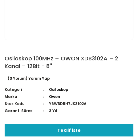
Osiloskop 100MHz – OWON XDS3102A – 2
Kanal – 12Bit - 8''
(0 Yorum) Yorum Yap
Kategori
Osiloskop
Marka
Owon
Stok Kodu
Y6WBDBH7JK3102A
Garanti Süresi
3 Yıl
Teklif İste