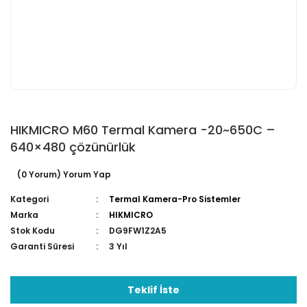
HIKMICRO M60 Termal Kamera -20~650C –
640×480 çözünürlük
(0 Yorum) Yorum Yap
Kategori
Termal Kamera-Pro Sistemler
Marka
HIKMICRO
Stok Kodu
DG9FW1Z2A5
Garanti Süresi
3 Yıl
Teklif İste